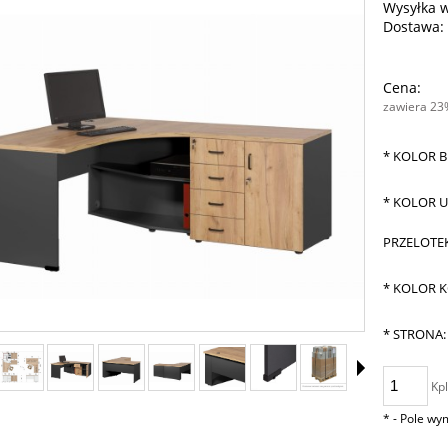
Wysyłka 
Dostawa:
Cena:
zawiera 23
*
KOLOR B
*
KOLOR U
PRZELOTE
*
KOLOR 
*
STRONA:
Kpl
*
- Pole w