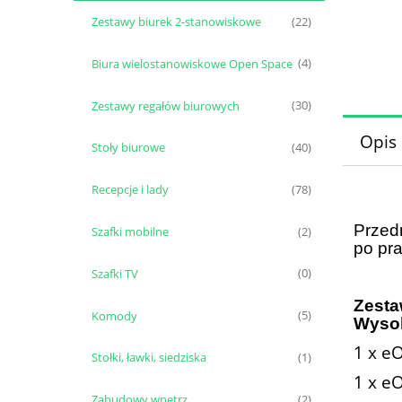
Zestawy biurek 2-stanowiskowe
(22)
Biura wielostanowiskowe Open Space
(4)
Zestawy regałów biurowych
(30)
Opis
Stoły biurowe
(40)
Recepcje i lady
(78)
Przed
Szafki mobilne
(2)
po pra
Szafki TV
(0)
Zesta
Komody
(5)
Wysok
1 x e
Stołki, ławki, siedziska
(1)
1 x e
Zabudowy wnętrz
(2)