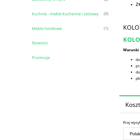
z
Kuchnie - meble kuchenne i zestawy
(6)
KOLOR
Meble hotelowe
(1)
KOLO
Nowości
Warunki
Promocje
do
pr
do
pł
Kosz
Kraj wysył