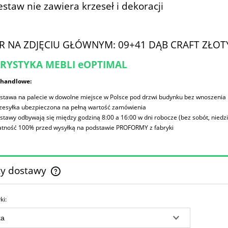
estaw nie zawiera krzeseł i dekoracji
 NA ZDJĘCIU GŁÓWNYM: 09+41 DĄB CRAFT ZŁOT
RYSTYKA MEBLI eOPTIMAL
 handlowe:
stawa na palecie w dowolne miejsce w Polsce pod drzwi budynku bez wnoszenia
zesyłka ubezpieczona na pełną wartość zamówienia
stawy odbywają się między godziną 8:00 a 16:00 w dni robocze (bez sobót, niedzie
atność 100% przed wysyłką na podstawie PROFORMY z fabryki
ty dostawy
Cena nie zawiera ewentualnych kosztów
ki:
płatności