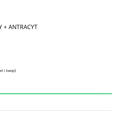
Y + ANTRACYT
l i świąt)