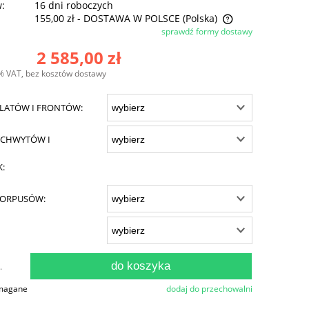
w:
16 dni roboczych
155,00 zł
- DOSTAWA W POLSCE
(Polska)
sprawdź formy dostawy
Cena nie zawiera ewentualnych kosztów
2 585,00 zł
płatności
% VAT, bez kosztów dostawy
LATÓW I FRONTÓW:
CHWYTÓW I
K:
KORPUSÓW:
do koszyka
.
ymagane
dodaj do przechowalni