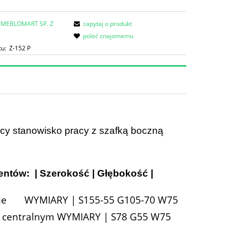
MEBLOMART SP. Z
zapytaj o produkt
poleć znajomemu
tu:
Z-152 P
cy stanowisko pracy z szafką boczną
entów: | Szerokość | Głębokość |
rpusie WYMIARY | S155-55 G105-70 W75
em centralnym WYMIARY | S78 G55 W75