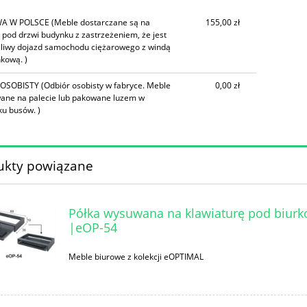
A W POLSCE
(Meble dostarczane są na
155,00 zł
 pod drzwi budynku z zastrzeżeniem, że jest
liwy dojazd samochodu ciężarowego z windą
kową. )
 OSOBISTY
(Odbiór osobisty w fabryce. Meble
0,00 zł
ane na palecie lub pakowane luzem w
u busów. )
ukty powiązane
Półka wysuwana na klawiaturę pod biurk
|eOP-54
Meble biurowe z kolekcji eOPTIMAL