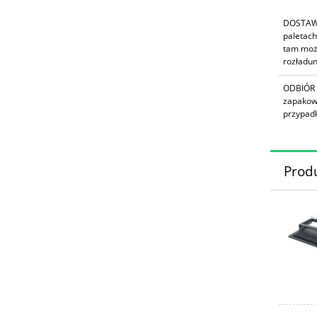
DOSTAW
paletach
tam moż
rozładun
ODBIÓR
zapakow
przypadk
Prod