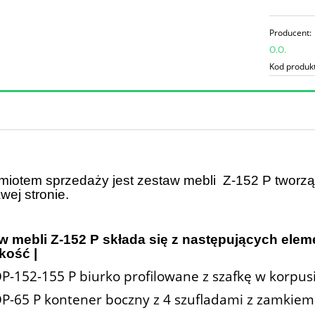
Producent:
O.O.
Kod produk
miotem sprzedaży jest zestaw mebli Z-152 P tworzą
wej stronie.
w mebli Z-152 P składa się z następujących elem
ość |
OP-152-155 P biurko profilowane z szafkę w ko
OP-65 P kontener boczny z 4 szufladami z zamki