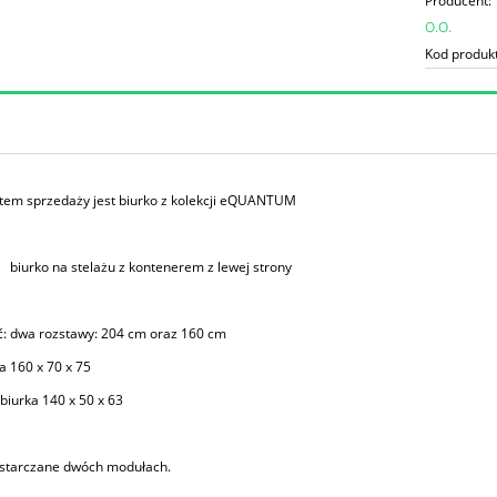
Producent:
O.O.
Kod produk
tem sprzedaży jest biurko z kolekcji eQUANTUM
biurko na stelażu z kontenerem z lewej strony
: dwa rozstawy: 204 cm oraz 160 cm
ka 160 x 70 x 75
biurka 140 x 50 x 63
ostarczane dwóch modułach.