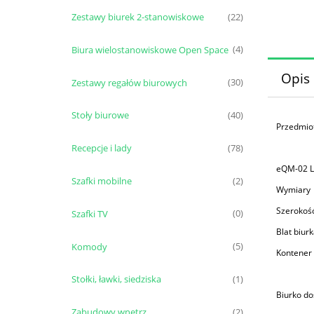
Zestawy biurek 2-stanowiskowe
(22)
Biura wielostanowiskowe Open Space
(4)
Opis
Zestawy regałów biurowych
(30)
Stoły biurowe
(40)
Przedmio
Recepcje i lady
(78)
eQM-02 L 
Szafki mobilne
(2)
Wymiary
Szerokość
Szafki TV
(0)
Blat biur
Komody
(5)
Kontener 
Stołki, ławki, siedziska
(1)
Biurko d
Zabudowy wnętrz
(2)