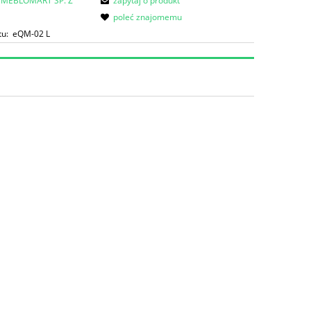
MEBLOMART SP. Z
zapytaj o produkt
poleć znajomemu
tu:
eQM-02 L