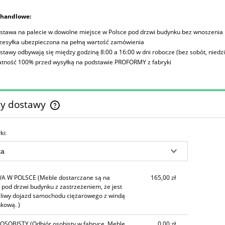
 handlowe:
stawa na palecie w dowolne miejsce w Polsce pod drzwi budynku bez wnoszenia
zesyłka ubezpieczona na pełną wartość zamówienia
stawy odbywają się między godziną 8:00 a 16:00 w dni robocze (bez sobót, niedzie
atność 100% przed wysyłką na podstawie PROFORMY z fabryki
ty dostawy
Cena nie zawiera ewentualnych kosztów
ki:
płatności
A W POLSCE
(Meble dostarczane są na
165,00 zł
 pod drzwi budynku z zastrzeżeniem, że jest
liwy dojazd samochodu ciężarowego z windą
kową. )
 OSOBISTY
(Odbiór osobisty w fabryce. Meble
0,00 zł