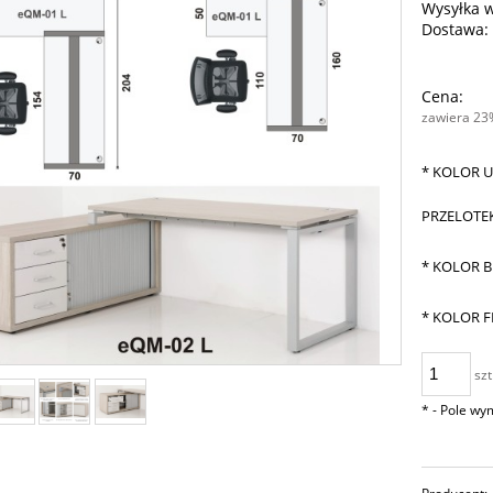
Wysyłka 
Dostawa:
Cena:
zawiera 23
*
KOLOR U
PRZELOTE
*
KOLOR B
*
KOLOR F
szt
*
- Pole w