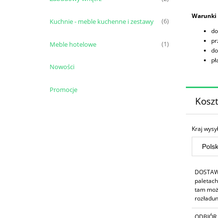
Warunki
Kuchnie - meble kuchenne i zestawy
(6)
do
pr
Meble hotelowe
(1)
do
pł
Nowości
Promocje
Kosz
Kraj wysył
DOSTAW
paletach
tam moż
rozładun
ODBIÓR