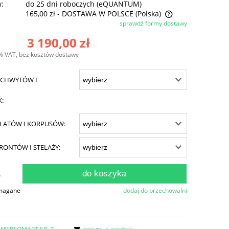
w:
do 25 dni roboczych (eQUANTUM)
165,00 zł
- DOSTAWA W POLSCE
(Polska)
sprawdź formy dostawy
Cena nie zawiera ewentualnych kosztów
3 190,00 zł
płatności
% VAT, bez kosztów dostawy
CHWYTÓW I
K:
LATÓW I KORPUSÓW:
RONTÓW I STELAŻY:
do koszyka
.
ymagane
dodaj do przechowalni