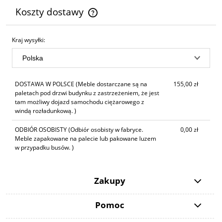
Koszty dostawy
Cena nie zawiera ewentualnych kosztów płatności
Kraj wysyłki:
DOSTAWA W POLSCE
(Meble dostarczane są na
155,00 zł
paletach pod drzwi budynku z zastrzeżeniem, że jest
tam możliwy dojazd samochodu ciężarowego z
windą rozładunkową. )
ODBIÓR OSOBISTY
(Odbiór osobisty w fabryce.
0,00 zł
Meble zapakowane na palecie lub pakowane luzem
w przypadku busów. )
Zakupy
Pomoc