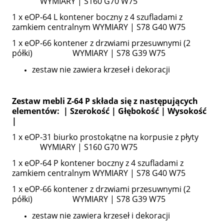
WYMIARY | S160 G70 W75
1 x eOP-64 L kontener boczny z 4 szufladami z
zamkiem centralnym WYMIARY | S78 G40 W75
1 x eOP-66 kontener z drzwiami przesuwnymi (2
półki) WYMIARY | S78 G39 W75
zestaw nie zawiera krzeseł i dekoracji
Zestaw mebli Z-64 P składa się z następujących
elementów: | Szerokość | Głębokość | Wysokość
|
1 x eOP-31 biurko prostokątne na korpusie z płyty
WYMIARY | S160 G70 W75
1 x eOP-64 P kontener boczny z 4 szufladami z
zamkiem centralnym WYMIARY | S78 G40 W75
1 x eOP-66 kontener z drzwiami przesuwnymi (2
półki) WYMIARY | S78 G39 W75
zestaw nie zawiera krzeseł i dekoracji