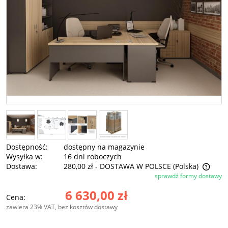
Dostępność:
dostępny na magazynie
Wysyłka w:
16 dni roboczych
Dostawa:
280,00 zł
- DOSTAWA W POLSCE
(Polska)
sprawdź formy dostawy
Cena nie zawiera ewentualnych kosztów płatności
6 630,00 zł
Cena:
zawiera 23% VAT, bez kosztów dostawy