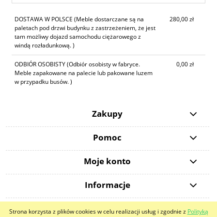
DOSTAWA W POLSCE
(Meble dostarczane są na
280,00 zł
paletach pod drzwi budynku z zastrzeżeniem, że jest
tam możliwy dojazd samochodu ciężarowego z
windą rozładunkową. )
ODBIÓR OSOBISTY
(Odbiór osobisty w fabryce.
0,00 zł
Meble zapakowane na palecie lub pakowane luzem
w przypadku busów. )
Zakupy
Pomoc
Moje konto
Informacje
Strona korzysta z plików cookies w celu realizacji usług i zgodnie z
Polityką