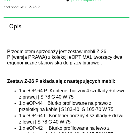
Kod produktu:
Z-26 P
Opis
Przedmiotem sprzedaży jest zestaw mebli Z-26
P (wersja PRAWA) z kolekcji eOPTIMAL tworzący dwa
ergonomiczne stanowiska do pracy biurowej.
Zestaw Z-26 P składa się z następujących mebli:
1 x eOP-64 P Kontener boczny 4 szuflady + drzwi
z prawej | S 78 G 40 W 75
1 x eOP-44 Biurko profilowane na prawo z
przelotką na kable | S183-40 G 105-70 W 75
1 x eOP-64 L Kontener boczny 4 szuflady + drzwi
z lewej | S 78 G 40 W 75
1 x eOP-42 Biurko profilowane na lewo z