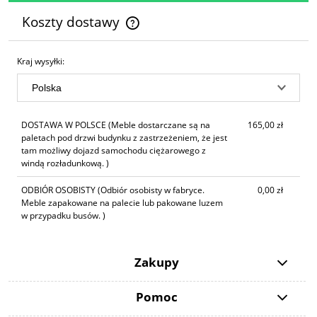
Koszty dostawy
Cena nie zawiera ewentualnych kosztów płatności
Kraj wysyłki:
DOSTAWA W POLSCE
(Meble dostarczane są na
165,00 zł
paletach pod drzwi budynku z zastrzeżeniem, że jest
tam możliwy dojazd samochodu ciężarowego z
windą rozładunkową. )
ODBIÓR OSOBISTY
(Odbiór osobisty w fabryce.
0,00 zł
Meble zapakowane na palecie lub pakowane luzem
w przypadku busów. )
Zakupy
Pomoc