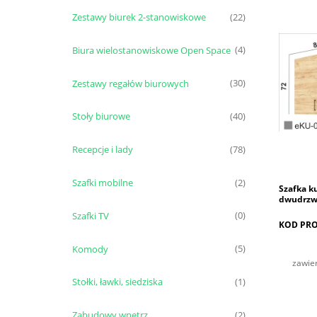
Zestawy biurek 2-stanowiskowe
(22)
Biura wielostanowiskowe Open Space
(4)
Zestawy regałów biurowych
(30)
Stoły biurowe
(40)
Recepcje i lady
(78)
Szafki mobilne
(2)
Szafka k
dwudrzwi
Szafki TV
(0)
KOD PRO
Komody
(5)
zawie
Stołki, ławki, siedziska
(1)
Zabudowy wnętrz
(2)