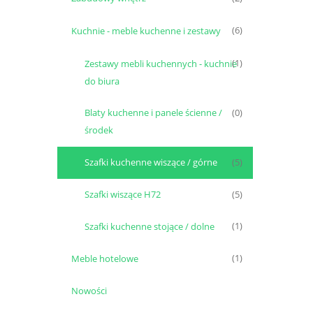
Kuchnie - meble kuchenne i zestawy
(6)
Zestawy mebli kuchennych - kuchnie
(1)
do biura
Blaty kuchenne i panele ścienne /
(0)
środek
Szafki kuchenne wiszące / górne
(5)
Szafki wiszące H72
(5)
Szafki kuchenne stojące / dolne
(1)
Meble hotelowe
(1)
Nowości