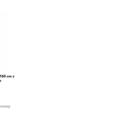
160 cm z
o
ostawy